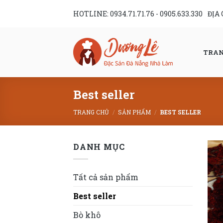
Skip
HOTLINE:
0934.71.71.76
-
0905.633.330
ĐỊA
to
content
TRAN
Best seller
TRANG CHỦ
/
SẢN PHẨM
/
BEST SELLER
DANH MỤC
Tất cả sản phẩm
Best seller
Bò khô