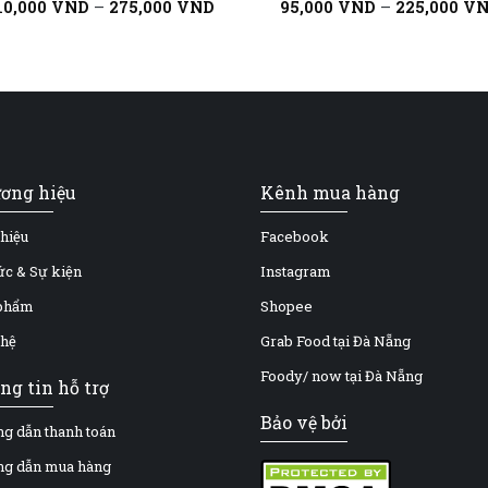
10,000
VND
–
275,000
VND
95,000
VND
–
225,000
V
ơng hiệu
Kênh mua hàng
thiệu
Facebook
tức & Sự kiện
Instagram
phẩm
Shopee
 hệ
Grab Food tại Đà Nẵng
Foody/ now tại Đà Nẵng
ng tin hỗ trợ
Bảo vệ bởi
g dẫn thanh toán
g dẫn mua hàng