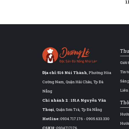
1
Thư
Giới 
Tin 
Địa chỉ:
516 Núi Thành
, Phường Hòa
Sản 
Cường Nam, Quận Hải Châu, Tp Đà
Liên
Nẵng
Chi nhánh 2
:
151A Nguyễn Văn
Thô
Thoại
, Quận Sơn Trà, Tp Đà Nẵng
Hướn
Hotline:
0934.717.176
-
0905.633.330
Hướn
CSKH:
0934717176