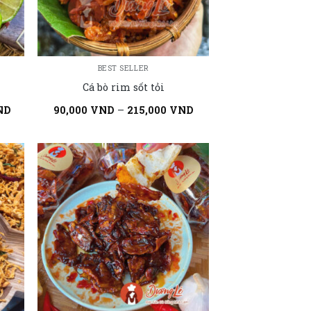
BEST SELLER
Cá bò rim sốt tỏi
ND
90,000
VND
–
215,000
VND