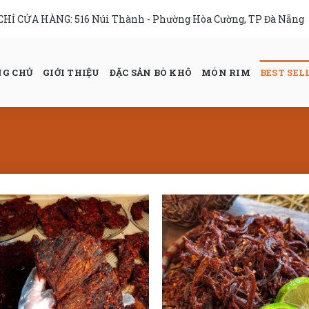
 CHỈ CỬA HÀNG:
516 Núi Thành - Phường Hòa Cường, TP Đà Nẵng
G CHỦ
GIỚI THIỆU
ĐẶC SẢN BÒ KHÔ
MÓN RIM
BEST SEL