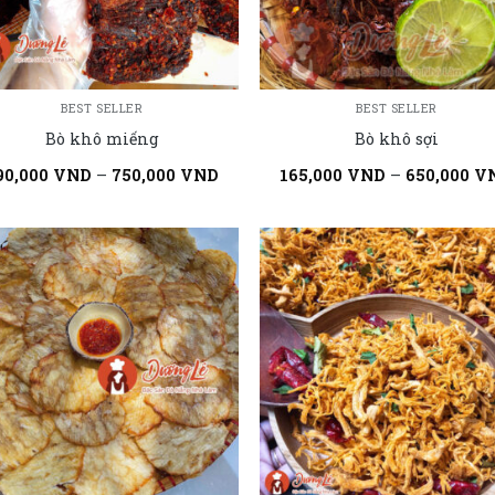
BEST SELLER
BEST SELLER
Bò khô miếng
Bò khô sợi
90,000
VND
–
750,000
VND
165,000
VND
–
650,000
V