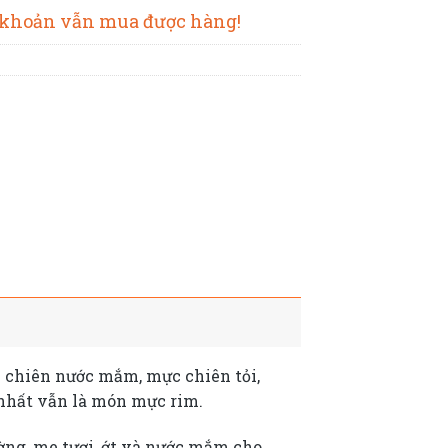
 khoản vẫn mua được hàng!
c chiên nước mắm, mực chiên tỏi,
 nhất vẫn là món mực rim.
ng, me tươi, ớt và nước mắm cho