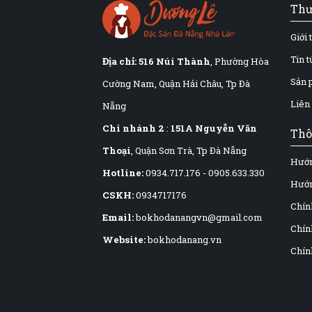
Thư
Giới 
Tin 
Địa chỉ:
516 Núi Thành
, Phường Hòa
Sản 
Cường Nam, Quận Hải Châu, Tp Đà
Liên
Nẵng
Chi nhánh 2
:
151A Nguyễn Văn
Thô
Thoại
, Quận Sơn Trà, Tp Đà Nẵng
Hướn
Hotline:
0934.717.176
-
0905.633.330
Hướn
CSKH:
0934717176
Chín
Email:
bokhodanangvn@gmail.com
Chính
Website:
bokhodanang.vn
Chín