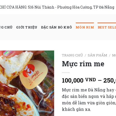
 CHỈ CỬA HÀNG:
516 Núi Thành - Phường Hòa Cường, TP Đà Nẵng
G CHỦ
GIỚI THIỆU
ĐẶC SẢN BÒ KHÔ
MÓN RIM
BEST SEL
TRANG CHỦ
/
SẢN PHẨM
/
M
Mực rim me
100,000
–
250
VND
Mực rim me Đà Nẵng hay c
đặc sản biển ngon và hấp
món dễ làm vừa giòn giòn,
khách gần xa.