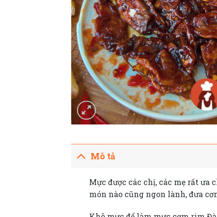
Mô tả
Mực được các chị, các mẹ rất ưa
món nào cũng ngon lành, đưa cơm
Khô mực để làm mực cơm rim Đà 