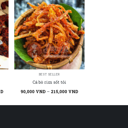
BEST SELLER
BEST S
Cá bò rim sốt tỏi
Mực rim
ND
90,000
VND
–
215,000
VND
110,000
VND
–