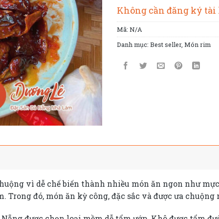
Không cần đăng ký tài
Mã:
N/A
Danh mục:
Best seller
,
Món rim
 chuộng vì dễ chế biến thành nhiều món ăn ngon như mự
. Trong đó, món ăn kỳ công, đặc sắc và được ưa chuộng
Nẵng được chọn loại mềm dễ tẩm ướp. Khô được tẩm đườ