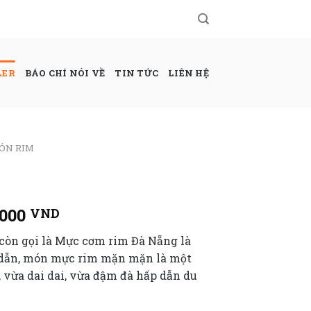
LER
BÁO CHÍ NÓI VỀ
TIN TỨC
LIÊN HỆ
ÓN RIM
,000
VND
òn gọi là Mực cơm rim Đà Nẵng là
 dẫn, món mực rim mặn mặn là một
 vừa dai dai, vừa đậm đà hấp dẫn du