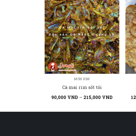
MÓN RIM
Cá mai rim sốt tỏi
90,000
VND
–
215,000
VND
1