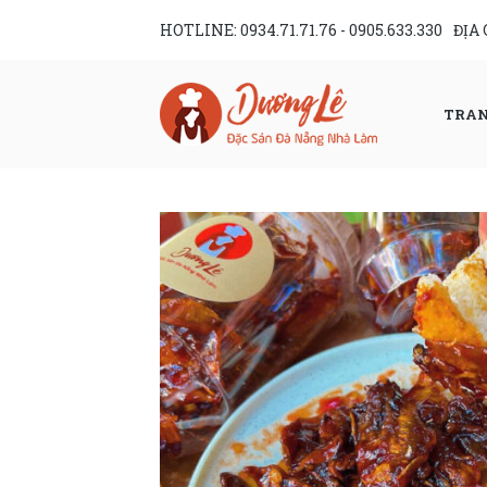
Skip
HOTLINE:
0934.71.71.76
-
0905.633.330
ĐỊA
to
content
TRAN