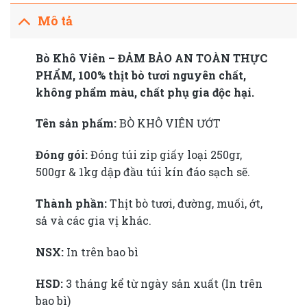
Mô tả
Bò Khô Viên – ĐẢM BẢO AN TOÀN THỰC
PHẨM, 100% thịt bò tươi nguyên chất,
không phẩm màu, chất phụ gia độc hại.
Tên sản phẩm:
BÒ KHÔ VIÊN ƯỚT
Đóng gói:
Đóng túi zip giấy loại 250gr,
500gr & 1kg dập đầu túi kín đáo sạch sẽ.
Thành phần:
Thịt bò tươi, đường, muối, ớt,
sả và các gia vị khác.
NSX:
In trên bao bì
HSD:
3 tháng kể từ ngày sản xuất (In trên
bao bì)