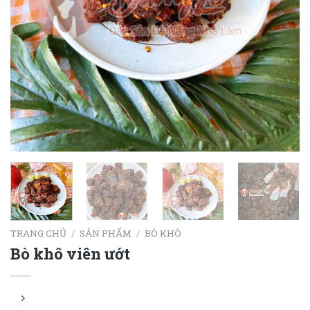
TRANG CHỦ
/
SẢN PHẨM
/
BÒ KHÔ
Bò khô viên ướt